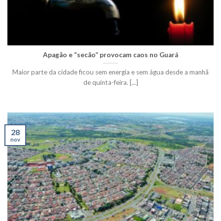
Apagão e “secão” provocam caos no Guará
Maior parte da cidade ficou sem energia e sem água desde a manhã
de quinta-feira. [...]
28
nov