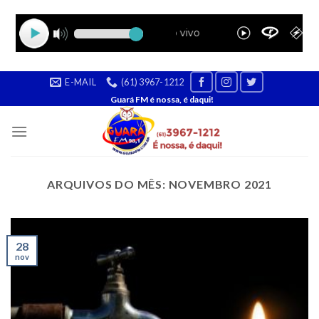
Skip
E-MAIL
(61) 3967-1212
to
Guará FM é nossa, é daqui!
content
ARQUIVOS DO MÊS:
NOVEMBRO 2021
28
nov