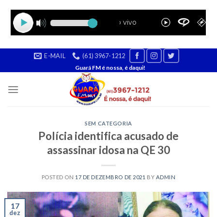
Skip
E-MAIL
(61) 3967-1212
to
Guará FM é nossa, é daqui!
content
SEM CATEGORIA
Polícia identifica acusado de
assassinar idosa na QE 30
POSTED ON
17 DE DEZEMBRO DE 2021
BY
ADMIN
17
dez