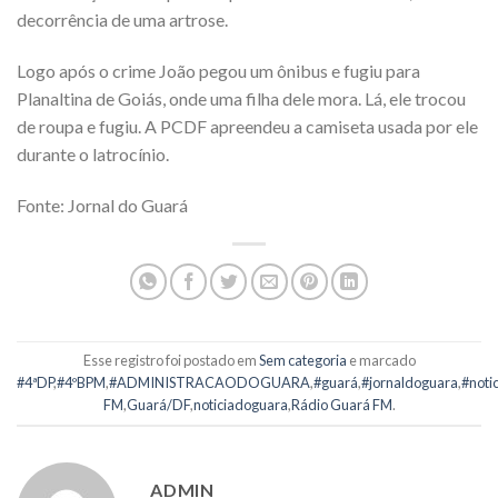
decorrência de uma artrose.
Logo após o crime João pegou um ônibus e fugiu para
Planaltina de Goiás, onde uma filha dele mora. Lá, ele trocou
de roupa e fugiu. A PCDF apreendeu a camiseta usada por ele
durante o latrocínio.
Fonte: Jornal do Guará
Esse registro foi postado em
Sem categoria
e marcado
#4ªDP
,
#4ºBPM
,
#ADMINISTRACAODOGUARA
,
#guará
,
#jornaldoguara
,
#noti
FM
,
Guará/DF
,
noticiadoguara
,
Rádio Guará FM
.
ADMIN