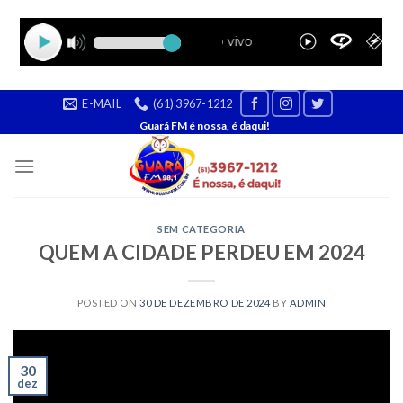
Skip
E-MAIL
(61) 3967-1212
to
Guará FM é nossa, é daqui!
content
SEM CATEGORIA
QUEM A CIDADE PERDEU EM 2024
POSTED ON
30 DE DEZEMBRO DE 2024
BY
ADMIN
30
dez