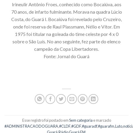
Irineulir Antônio Froes, conhecido como Bocaiúva, aos
70 anos, de infarto fulminante. Morava na quadra Lúcio
Costa, do Guará I. Bocaiúva foi revelado pelo Cruzeiro,
onde foi reserva de Raul Plassmann, Nélio e Vítor. Em
1975 foi titular na goleada do time celeste por 4 x 0
sobre o São Luís. No ano seguinte, fez parte do elenco
campeão da Copa Libertadores.
Fonte: Jornal do Guará
Esse registro foi postado em
Sem categoria
e marcado
#ADMINISTRACAODOGUARA
,
#CLDF
,
#GDF
,
#guaradf
,
#guarafm
,
Luto
,
notic
Guará
,
Rádio Guará FM
.