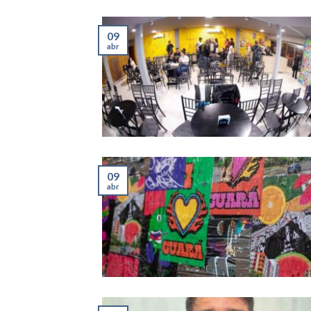
09
abr
09
abr