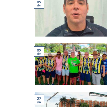
09
abr
09
abr
27
jan