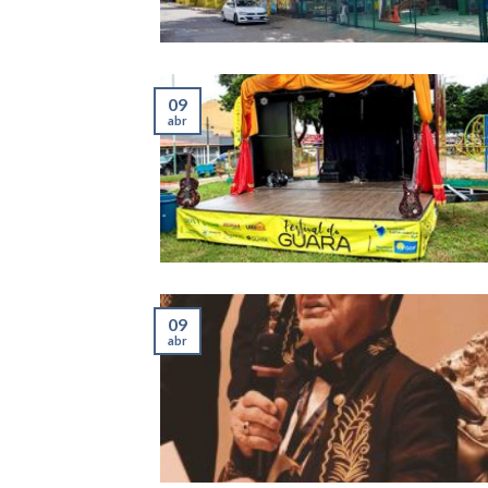
09
abr
09
abr