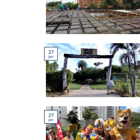
27
jan
27
jan