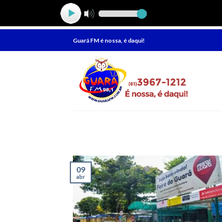
Skip
Guará FM é nossa, é daqui!
to
content
09
abr