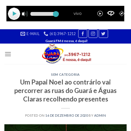
Skip
E-MAIL
(61) 3967-1212
to
Guará FM é nossa, é daqui!
content
SEM CATEGORIA
Um Papai Noel ao contrário vai
percorrer as ruas do Guará e Águas
Claras recolhendo presentes
POSTED ON
16 DE DEZEMBRO DE 2020
BY
ADMIN