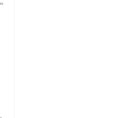
as
to