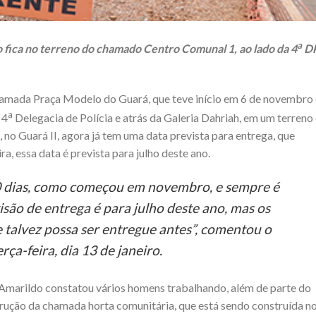
a
 fica no terreno do chamado Centro Comunal 1, ao lado da 4
D
hamada Praça Modelo do Guará, que teve início em 6 de novembro
a
 4
Delegacia de Polícia e atrás da Galeria Dahriah, em um terreno
o Guará II, agora já tem uma data prevista para entrega, que
a, essa data é prevista para julho deste ano.
0 dias, como começou em novembro, e sempre é
isão de entrega é para julho deste ano, mas os
e talvez possa ser entregue antes”, comentou o
ça-feira, dia 13 de janeiro.
 Amarildo constatou vários homens trabalhando, além de parte do
trução da chamada horta comunitária, que está sendo construída n