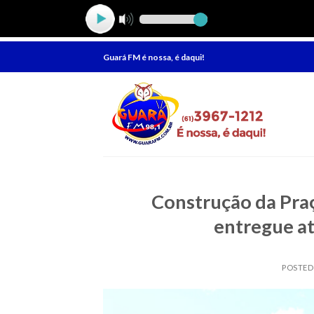
Skip
Guará FM é nossa, é daqui!
to
content
Construção da Pra
entregue at
POSTE