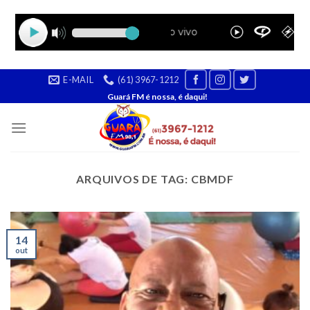
Skip
E-MAIL
(61) 3967-1212
to
Guará FM é nossa, é daqui!
content
ARQUIVOS DE TAG:
CBMDF
14
out