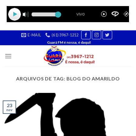
Skip
E-MAIL
(61) 3967-1212
to
Guará FM é nossa, é daqui!
content
ARQUIVOS DE TAG:
BLOG DO AMARILDO
23
nov