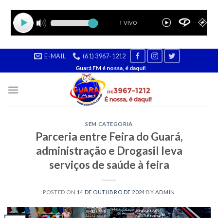
Skip
E-MAIL
(61) 3967-1212
to
Guará FM é nossa, é daqui!
content
SEM CATEGORIA
Parceria entre Feira do Guará,
administração e Drogasil leva
serviços de saúde à feira
POSTED ON
14 DE OUTUBRO DE 2024
BY
ADMIN