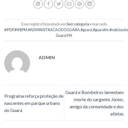
Esse registro foi postado em
Sem categoria
e marcado
#4ªDP
,
#4ºBPM
,
#ADMINISTRACAODOGUARA
,
#guará
,
#guarafm
,
#noticiasd
Guará FM
.
ADMIN
Guará e Bombeiros lamentam
Programa reforça proteção de
morte do sargento Júnior,
nascentes em parque urbano
amigo da comunidade e dos
do Guará
atletas