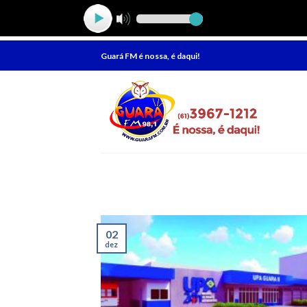
Skip
Guará FM é nossa, é daqui!
to
content
02
dez