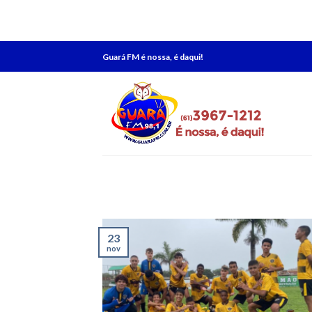
Skip
Guará FM é nossa, é daqui!
to
content
23
nov