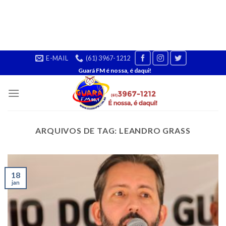
Skip
E-MAIL
(61) 3967-1212
to
Guará FM é nossa, é daqui!
content
ARQUIVOS DE TAG:
LEANDRO GRASS
18
jan