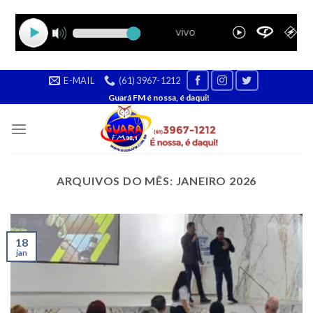
Skip
E-MAIL
(61) 3967-1212
to
Guará FM é nossa, é daqui!
content
ARQUIVOS DO MÊS:
JANEIRO 2026
18
jan